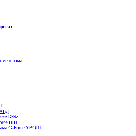
бросит
ение шлама