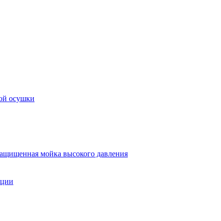
ой осушки
ащищенная мойка высокого давления
яции