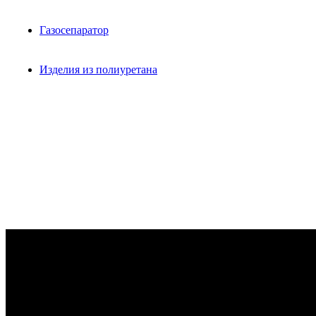
Газосепаратор
Изделия из полиуретана