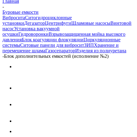
Главная
-
Буровые емкости
Вибросита
Ситогидроциклонные
установки
Дегазатор
Центрифуги
Шламовые насосы
Винтовой
насос
Установка вакуумной
осушки
Гидроворонки
Взрывозащищенная мойка высокого
давления
Блок коагуляции флокуляции
Циркуляционные
системы
Ситовые панели для вибросит
ЗИП
Хранение и
перемещение шлама
Газосепаратор
Изделия из полиуретана
-
Блок дополнительных емкостей (исполнение №2)