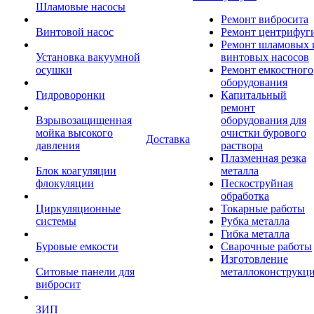
Шламовые насосы
Ремонт вибросита
Винтовой насос
Ремонт центрифуг
Ремонт шламовых 
Установка вакуумной
винтовых насосов
осушки
Ремонт емкостного
оборудования
Гидроворонки
Капитальный
ремонт
Взрывозащищенная
оборудования для
мойка высокого
очистки бурового
Доставка
давления
раствора
Плазменная резка
Блок коагуляции
металла
флокуляции
Пескоструйная
обработка
Циркуляционные
Токарные работы
системы
Рубка металла
Гибка металла
Буровые емкости
Сварочные работы
Изготовление
Ситовые панели для
металлоконструкц
вибросит
ЗИП