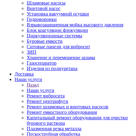
Шламовые насосы
Винтовой насос
Установка вакуумной осушки
Гидроворонки
Взрывозащищенная мойка высокого давления
Блок коагуляции флокуляции
Циркуляционные системы
Буровые емкости
Ситовые панели для вибросит
ЗИП
Хранение и перемещение шлама
Газосепаратор
Изделия из полиуретана
Доставка
Наши услуги
Назад
Наши услуги
Ремонт вибросита
Ремонт центрифуги
Ремонт шламовых и винтовых насосов
Ремонт емкостного оборудования
Капитальный ремонт оборудования для очистки
бурового раствора
Плазменная резка металла
Пескоструйная обработка