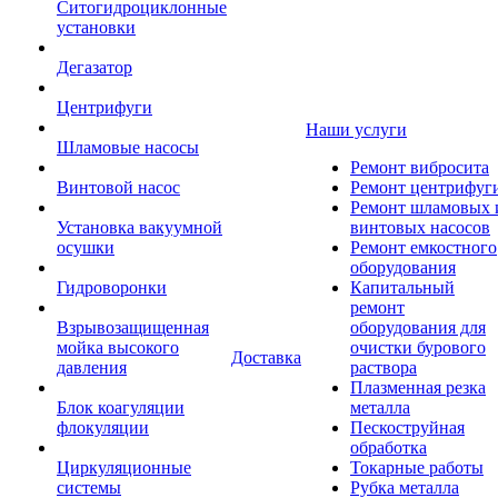
Ситогидроциклонные
установки
Дегазатор
Центрифуги
Наши услуги
Шламовые насосы
Ремонт вибросита
Винтовой насос
Ремонт центрифуг
Ремонт шламовых 
Установка вакуумной
винтовых насосов
осушки
Ремонт емкостного
оборудования
Гидроворонки
Капитальный
ремонт
Взрывозащищенная
оборудования для
мойка высокого
очистки бурового
Доставка
давления
раствора
Плазменная резка
Блок коагуляции
металла
флокуляции
Пескоструйная
обработка
Циркуляционные
Токарные работы
системы
Рубка металла