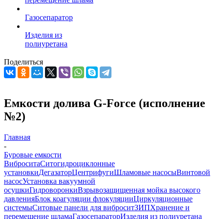
Газосепаратор
Изделия из
полиуретана
Поделиться
Емкости долива G-Force (исполнение
№2)
Главная
-
Буровые емкости
Вибросита
Ситогидроциклонные
установки
Дегазатор
Центрифуги
Шламовые насосы
Винтовой
насос
Установка вакуумной
осушки
Гидроворонки
Взрывозащищенная мойка высокого
давления
Блок коагуляции флокуляции
Циркуляционные
системы
Ситовые панели для вибросит
ЗИП
Хранение и
перемещение шлама
Газосепаратор
Изделия из полиуретана