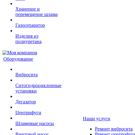
Хранение и
перемещение шлама
Газосепаратор
Изделия из
полиуретана
Оборудование
Вибросита
Ситогидроциклонные
установки
Дегазатор
Центрифуги
Наши услуги
Шламовые насосы
Ремонт вибросита
Винтовой насос
Ремонт центрифуг