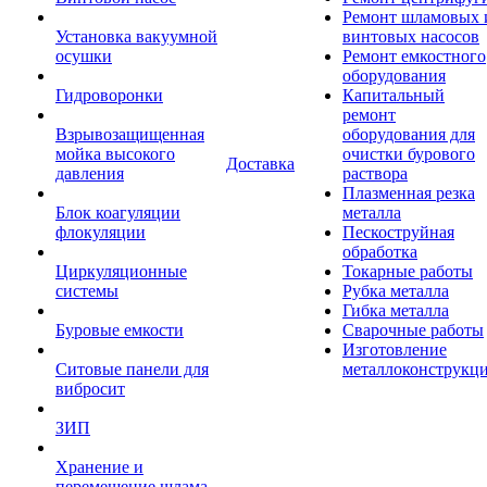
Ремонт шламовых 
Установка вакуумной
винтовых насосов
осушки
Ремонт емкостного
оборудования
Гидроворонки
Капитальный
ремонт
Взрывозащищенная
оборудования для
мойка высокого
очистки бурового
Доставка
давления
раствора
Плазменная резка
Блок коагуляции
металла
флокуляции
Пескоструйная
обработка
Циркуляционные
Токарные работы
системы
Рубка металла
Гибка металла
Буровые емкости
Сварочные работы
Изготовление
Ситовые панели для
металлоконструкц
вибросит
ЗИП
Хранение и
перемещение шлама