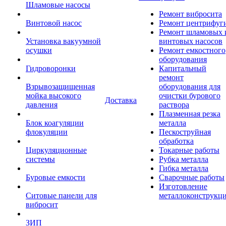
Шламовые насосы
Ремонт вибросита
Винтовой насос
Ремонт центрифуг
Ремонт шламовых 
Установка вакуумной
винтовых насосов
осушки
Ремонт емкостного
оборудования
Гидроворонки
Капитальный
ремонт
Взрывозащищенная
оборудования для
мойка высокого
очистки бурового
Доставка
давления
раствора
Плазменная резка
Блок коагуляции
металла
флокуляции
Пескоструйная
обработка
Циркуляционные
Токарные работы
системы
Рубка металла
Гибка металла
Буровые емкости
Сварочные работы
Изготовление
Ситовые панели для
металлоконструкц
вибросит
ЗИП