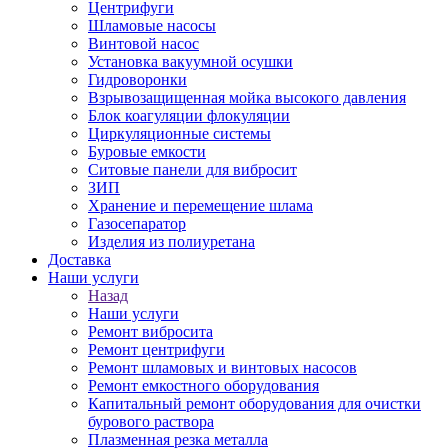
Центрифуги
Шламовые насосы
Винтовой насос
Установка вакуумной осушки
Гидроворонки
Взрывозащищенная мойка высокого давления
Блок коагуляции флокуляции
Циркуляционные системы
Буровые емкости
Ситовые панели для вибросит
ЗИП
Хранение и перемещение шлама
Газосепаратор
Изделия из полиуретана
Доставка
Наши услуги
Назад
Наши услуги
Ремонт вибросита
Ремонт центрифуги
Ремонт шламовых и винтовых насосов
Ремонт емкостного оборудования
Капитальный ремонт оборудования для очистки
бурового раствора
Плазменная резка металла